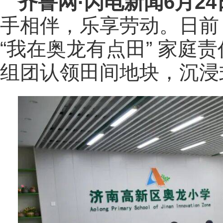
齐鲁网
·闪电新闻6月2
手相伴，乐享劳动。日前
“我在奥龙有点田” 家庭
组团认领田间地块，沉浸